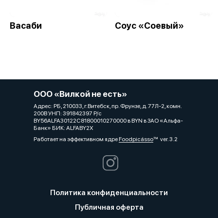
Васаби
Соус «Соевый»
ООО «Вилкой не есть»
Адрес: РБ, 210033, г.Витебск, пр. Фрунзе, д. 77Л-2, комн.
200В УНП: 391842397 Р/с
BY56ALFA30122C81800010270000 в BYN в ЗАО «Альфа-
Банк» БИК: ALFABY2X
Работает на эффективном ядре
Foodpicásso
ver. 3.2
Политика конфиденциальности
Публичная оферта