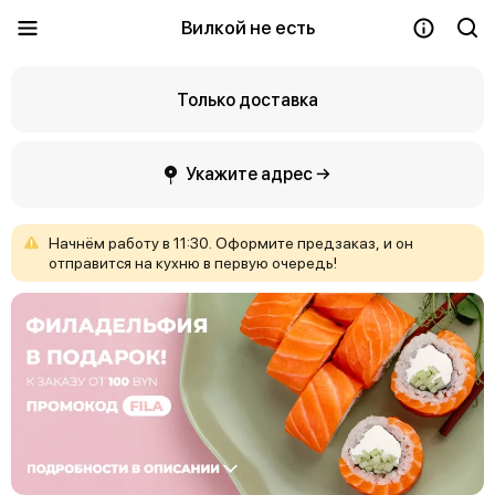
Вилкой не есть
Только доставка
Укажите адрес →
Начнём
работу
в
11:30.
Оформите
предзаказ,
и
он
отправится
на
кухню
в
первую
очередь!