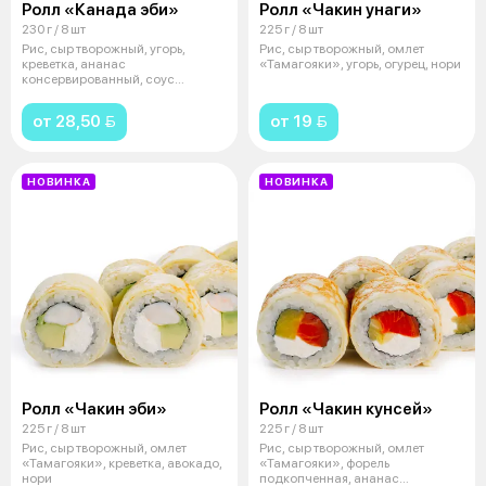
Ролл «Канада эби»
Ролл «Чакин унаги»
230 г / 8 шт
225 г / 8 шт
Рис, сыр творожный, угорь,
Рис, сыр творожный, омлет
креветка, ананас
«Тамагояки», угорь, огурец, нори
консервированный, соус
«Терияки» кунжут, нори
от 28,50 
от 19 
НОВИНКА
НОВИНКА
Ролл «Чакин эби»
Ролл «Чакин кунсей»
225 г / 8 шт
225 г / 8 шт
Рис, сыр творожный, омлет
Рис, сыр творожный, омлет
«Тамагояки», креветка, авокадо,
«Тамагояки», форель
нори
подкопченная, ананас