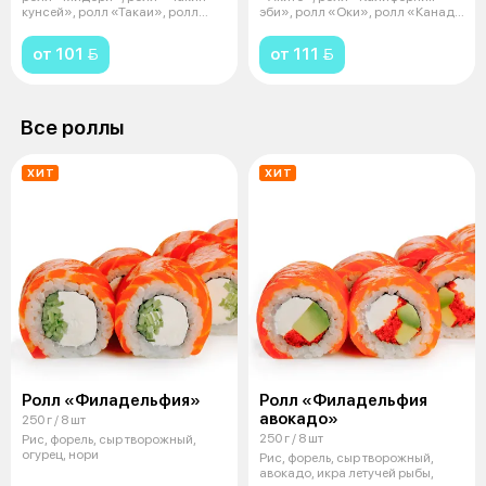
кунсей», ролл «Такаи», ролл
эби», ролл «Оки», ролл «Канада
«Бонито
сяке» ▪
от 101 
от 111 
Все роллы
ХИТ
ХИТ
Ролл «Филадельфия»
Ролл «Филадельфия
авокадо»
250 г / 8 шт
250 г / 8 шт
Рис, форель, сыр творожный,
огурец, нори
Рис, форель, сыр творожный,
авокадо, икра летучей рыбы,