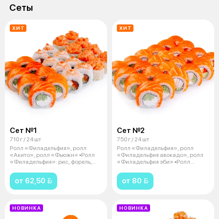
Сеты
ХИТ
ХИТ
Сет №1
Сет №2
710 г / 24 шт
750 г / 24 шт
Ролл «Филадельфия», ролл
Ролл «Филадельфия», ролл
«Акито», ролл «Фьюжн» ▪️Ролл
«Филадельфия авокадо», ролл
«Филадельфия»: рис, форель,
«Филадельфия эби» ▪️Ролл
сыр тв
«Филадельфи
от 62,50 
от 80 
НОВИНКА
НОВИНКА