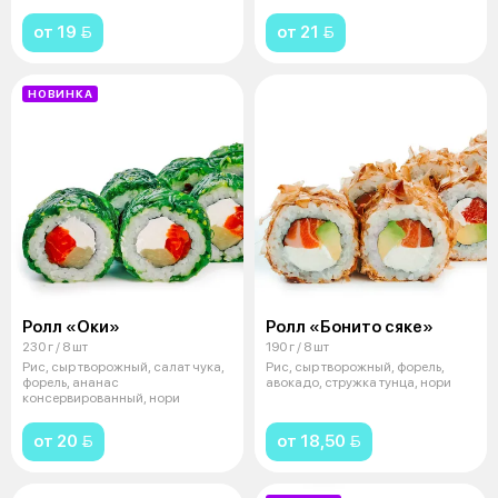
от 19 
от 21 
НОВИНКА
Ролл «Оки»
Ролл «Бонито сяке»
230 г / 8 шт
190 г / 8 шт
Рис, сыр творожный, салат чука,
Рис, сыр творожный, форель,
форель, ананас
авокадо, стружка тунца, нори
консервированный, нори
от 20 
от 18,50 