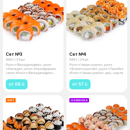
Сет №3
Сет №4
690 г / 24 шт
645 г / 24 шт
Ролл «Филадельфия», ролл
Ролл «Чакин унаги», ролл
«Канада», ролл «Калифорния
«Бонито кунсей», ролл «Такиби»
сяке» ▪️Ролл «Филадельфия»:
▪️Ролл «Чакин унаги»: рис, сыр тв
рис, форе
от 68 
от 57 
ХИТ
НОВИНКА