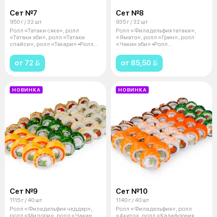
Сет №7
Сет №8
950 г / 32 шт
935 г / 32 шт
Ролл «Татаки сяке», ролл
Ролл «Филадельфия татаки»,
«Татаки эби», ролл «Татаки
«Ямато», ролл «Грин», ролл
спайси», ролл «Текари» ▪️Ролл
«Чакин эби» ▪️Ролл
«Татаки
«Филадельфия тат
от 72 
от 85,50 
НОВИНКА
НОВИНКА
Сет №9
Сет №10
1115 г / 40 шт
1140 г / 40 шт
Ролл «Филадельфия чеддер»,
Ролл «Филадельфия», ролл
ролл «Мидори», ролл «Чакин
«Акито», ролл «Калифорния