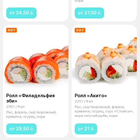
нори
от 24,50 
от 27,50 
ХИТ
ХИТ
Ролл «Филадельфия
Ролл «Акито»
эби»
220 г / 8 шт
250 г / 8 шт
Рис, сыр творожный, форель,
креветка, огурец, соус «Спайси»,
Рис, форель, сыр творожный,
икра летучей рыбы, нори
креветка, огурец, нори
от 29,50 
от 21 