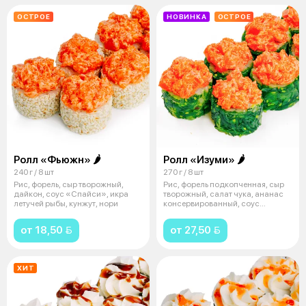
ОСТРОЕ
НОВИНКА
ОСТРОЕ
Ролл «Фьюжн» 🌶
Ролл «Изуми» 🌶
240 г / 8 шт
270 г / 8 шт
Рис, форель, сыр творожный,
Рис, форель подкопченная, сыр
дайкон, соус «Спайси», икра
творожный, салат чука, ананас
летучей рыбы, кунжут, нори
консервированный, соус
«Спайси
от 18,50 
от 27,50 
ХИТ