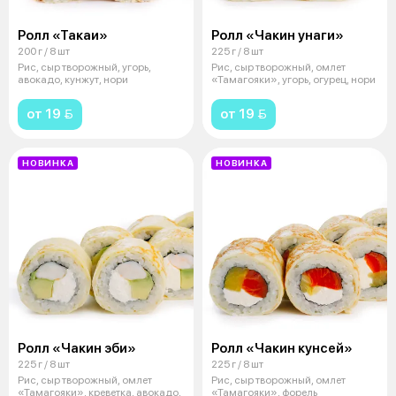
Ролл «Такаи»
Ролл «Чакин унаги»
200 г / 8 шт
225 г / 8 шт
Рис, сыр творожный, угорь,
Рис, сыр творожный, омлет
авокадо, кунжут, нори
«Тамагояки», угорь, огурец, нори
от 19 
от 19 
НОВИНКА
НОВИНКА
Ролл «Чакин эби»
Ролл «Чакин кунсей»
225 г / 8 шт
225 г / 8 шт
Рис, сыр творожный, омлет
Рис, сыр творожный, омлет
«Тамагояки», креветка, авокадо,
«Тамагояки», форель