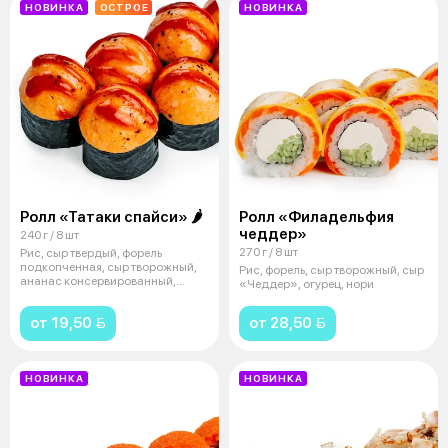
НОВИНКА
ОСТРОЕ
НОВИНКА
Ролл «Татаки спайси» 🌶
Ролл «Филадельфия
чеддер»
240 г / 8 шт
270 г / 8 шт
Рис, сыр твердый, форель
подкопченная, сыр творожный,
Рис, форель, сыр творожный, сыр
ананас консервированный,
«Чеддер», огурец, нори
майонез, со
от 19,50 
от 28,50 
НОВИНКА
НОВИНКА