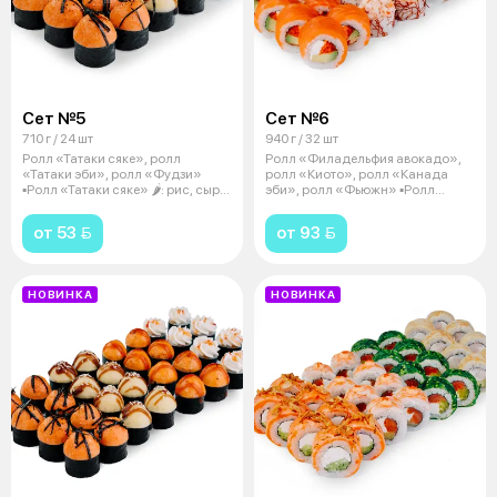
Сет №5
Сет №6
710 г / 24 шт
940 г / 32 шт
Ролл «Татаки сяке», ролл
Ролл «Филадельфия авокадо»,
«Татаки эби», ролл «Фудзи»
ролл «Киото», ролл «Канада
▪️Ролл «Татаки сяке» 🌶: рис, сыр
эби», ролл «Фьюжн» ▪️Ролл
твер
«Филадел
от 53 
от 93 
НОВИНКА
НОВИНКА