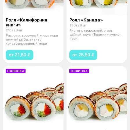
Ролл «Калифорния
Ролл «Канада»
унаги»
230 г / 8 шт
210 г / 8 шт
Рис, сыр творожный, угорь,
дайкон, соус «Терияки» кунжут,
Рис, сыр творожный, угорь, икра
нори
летучей рыбы, ананас
консервированный, нори
от 21,50 
от 25,50 
НОВИНКА
НОВИНКА