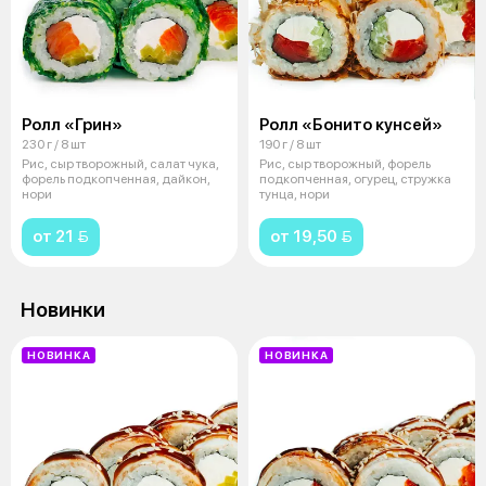
Ролл «Грин»
Ролл «Бонито кунсей»
230 г / 8 шт
190 г / 8 шт
Рис, сыр творожный, салат чука,
Рис, сыр творожный, форель
форель подкопченная, дайкон,
подкопченная, огурец, стружка
нори
тунца, нори
от 21 
от 19,50 
Новинки
НОВИНКА
НОВИНКА