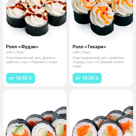
Ролл «Фудзи»
Ролл «Текари»
240 г / 8 шт
240 г / 8 шт
Сыр творожный, рис, форель,
Сыр творожный, рис, креветка,
дайкон, соус «Терияки», нори
огурец, соус «Сладкий чили»,
нори
от 18,50 
от 18,50 