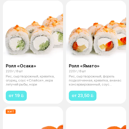
Ролл «Осака»
Ролл «Ямато»
220 г / 8 шт
220 г / 8 шт
Рис, сыр творожный, креветка,
Рис, сыр творожный, форель
огурец, соус «Спайси», икра
подкопченная, креветка, ананас
летучей рыбы, нори
консервированный, соус
«Спайси»,
от 19 
от 23,50 
ХИТ