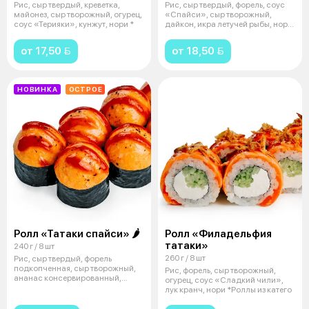
Рис, сыр твердый, креветка,
Рис, сыр твердый, форель, соус
майонез, сыр творожный, огурец,
«Спайси», сыр творожный,
соус «Терияки», кунжут, нори *
дайкон, икра летучей рыбы, нори
*Р
от 17,50 
от 18,50 
НОВИНКА
ОСТРОЕ
Ролл «Татаки спайси» 🌶
Ролл «Филадельфия
татаки»
240 г / 8 шт
260 г / 8 шт
Рис, сыр твердый, форель
подкопченная, сыр творожный,
Рис, форель, сыр творожный,
ананас консервированный,
огурец, соус «Сладкий чили»,
майонез, со
лук кранч, нори *Роллы из катего