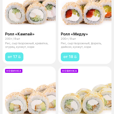
Ролл «Кампай»
Ролл «Мидзу»
200 г / 8 шт
200 г / 8 шт
Рис, сыр творожный, креветка,
Рис, сыр творожный, форель,
огурец, кунжут, нори
дайкон, кунжут, нори
от 17 
от 18 
НОВИНКА
НОВИНКА