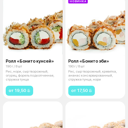
НОВИНКА
Ролл «Бонито кунсей»
Ролл «Бонито эби»
190 г / 8 шт
190 г / 8 шт
Рис, нори, сыр творожный,
Рис, сыр творожный, креветка,
огурец, форель подкопченная,
ананас консервированный,
стружка тунца
стружка тунца, нори
от 19,50 
от 17,50 