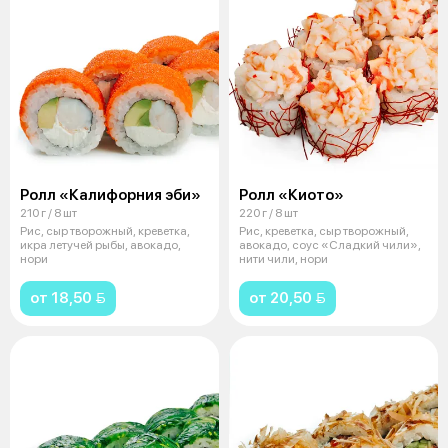
Ролл «Калифорния эби»
Ролл «Киото»
210 г / 8 шт
220 г / 8 шт
Рис, сыр творожный, креветка,
Рис, креветка, сыр творожный,
икра летучей рыбы, авокадо,
авокадо, соус «Сладкий чили»,
нори
нити чили, нори
от 18,50 
от 20,50 