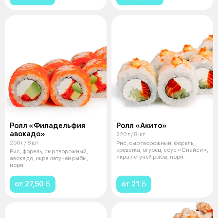
Ролл «Филадельфия
Ролл «Акито»
авокадо»
220 г / 8 шт
250 г / 8 шт
Рис, сыр творожный, форель,
креветка, огурец, соус «Спайси»,
Рис, форель, сыр творожный,
икра летучей рыбы, нори
авокадо, икра летучей рыбы,
нори
от 27,50 
от 21 