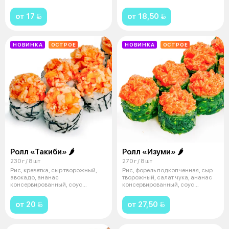
консервированный, нори
от 17 
от 18,50 
НОВИНКА
ОСТРОЕ
НОВИНКА
ОСТРОЕ
Ролл «Такиби» 🌶
Ролл «Изуми» 🌶
230 г / 8 шт
270 г / 8 шт
Рис, креветка, сыр творожный,
Рис, форель подкопченная, сыр
авокадо, ананас
творожный, салат чука, ананас
консервированный, соус
консервированный, соус
«Шрирача», нори
«Спайси
от 20 
от 27,50 