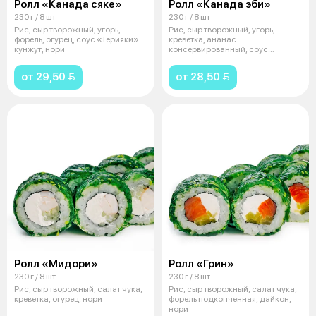
Ролл «Канада сяке»
Ролл «Канада эби»
230 г / 8 шт
230 г / 8 шт
Рис, сыр творожный, угорь,
Рис, сыр творожный, угорь,
форель, огурец, соус «Терияки»
креветка, ананас
кунжут, нори
консервированный, соус
«Терияки» кунжут, нори
от 29,50 
от 28,50 
Ролл «Мидори»
Ролл «Грин»
230 г / 8 шт
230 г / 8 шт
Рис, сыр творожный, салат чука,
Рис, сыр творожный, салат чука,
креветка, огурец, нори
форель подкопченная, дайкон,
нори