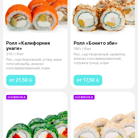
Ролл «Калифорния
Ролл «Бонито эби»
унаги»
190 г / 8 шт
210 г / 8 шт
Рис, сыр творожный, креветка,
ананас консервированный,
Рис, сыр творожный, угорь, икра
стружка тунца, нори
летучей рыбы, ананас
консервированный, нори
от 21,50 
от 17,50 
НОВИНКА
НОВИНКА