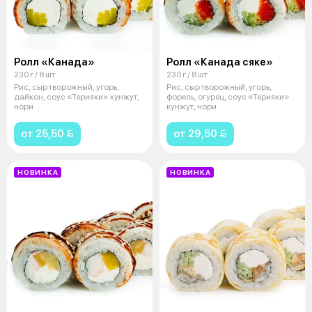
Ролл «Канада»
Ролл «Канада сяке»
230 г / 8 шт
230 г / 8 шт
Рис, сыр творожный, угорь,
Рис, сыр творожный, угорь,
дайкон, соус «Терияки» кунжут,
форель, огурец, соус «Терияки»
нори
кунжут, нори
от 25,50 
от 29,50 
НОВИНКА
НОВИНКА