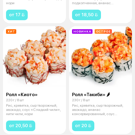
нори
подкопченная, ананас
консервированный, нори
от 17 
от 18,50 
ХИТ
НОВИНКА
ОСТРОЕ
Ролл «Киото»
Ролл «Такиби» 🌶
220 г / 8 шт
230 г / 8 шт
Рис, креветка, сыр творожный,
Рис, креветка, сыр творожный,
авокадо, соус «Сладкий чили»,
авокадо, ананас
нити чили, нори
консервированный, соус
«Шрирача», нори
от 20,50 
от 20 