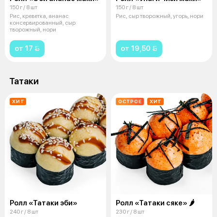
150 г / 8 шт
150 г / 8 шт
Рис, креветка, ананас
Рис, сыр творожный, угорь, нори
консервированный, сыр
творожный, нори
от 17 
от 19,50 
Татаки
ХИТ
ОСТРОЕ
ХИТ
Ролл «Татаки эби»
Ролл «Татаки сяке» 🌶
240 г / 8 шт
230 г / 8 шт