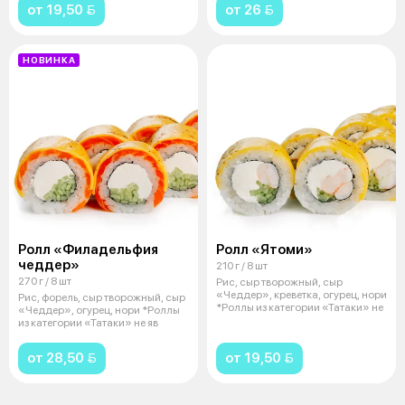
от 19,50 
от 26 
НОВИНКА
Ролл «Филадельфия
Ролл «Ятоми»
чеддер»
210 г / 8 шт
270 г / 8 шт
Рис, сыр творожный, сыр
«Чеддер», креветка, огурец, нори
Рис, форель, сыр творожный, сыр
*Роллы из категории «Татаки» не
«Чеддер», огурец, нори *Роллы
из категории «Татаки» не яв
от 28,50 
от 19,50 