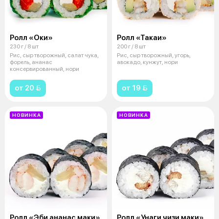
Ролл «Оки»
Ролл «Такаи»
230 г / 8 шт
200 г / 8 шт
Рис, сыр творожный, салат чука,
Рис, сыр творожный, угорь,
форель, ананас
авокадо, кунжут, нори
консервированный, нори
от 20 
от 19 
НОВИНКА
НОВИНКА
Ролл «Эби ананас маки»
Ролл «Унаги чизи маки»