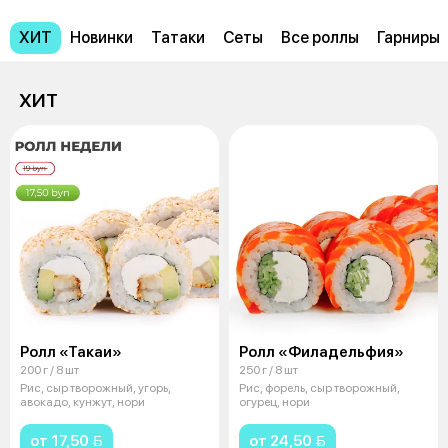
ХИТ
Новинки
Татаки
Сеты
Все роллы
Гарниры
ХИТ
Ролл «Такаи»
Ролл «Филадельфия»
200 г / 8 шт
250 г / 8 шт
Рис, сыр творожный, угорь,
Рис, форель, сыр творожный,
авокадо, кунжут, нори
огурец, нори
от 17,50 
от 24,50 