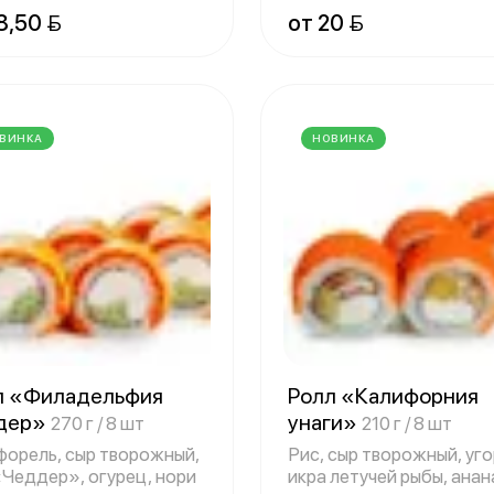
опченная,
консервированн
8,50 
от 20 
ВИНКА
НОВИНКА
л «Филадельфия
Ролл «Калифорния
дер»
унаги»
270 г / 8 шт
210 г / 8 шт
 форель, сыр творожный,
Рис, сыр творожный, уго
«Чеддер», огурец, нори
икра летучей рыбы, анан