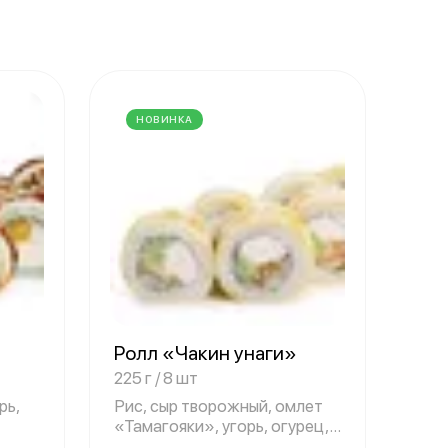
НОВИНКА
Ролл «Чакин унаги»
225 г / 8 шт
рь,
Рис, сыр творожный, омлет
«Тамагояки», угорь, огурец,
нори