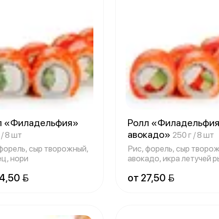
л «Филадельфия»
Ролл «Филадельфи
авокадо»
 / 8 шт
250 г / 8 шт
 форель, сыр творожный,
Рис, форель, сыр творо
ец, нори
авокадо, икра летучей р
нори
4,50 
от 27,50 