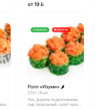
от 19 
НОВИНКА
ОСТРОЕ
Ролл «Изуми» 🌶
270 г / 8 шт
Рис, форель подкопченная,
анас
сыр творожный, салат чука,