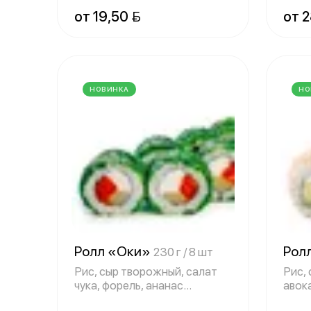
творожный, ананас
от 19,50 
от 2
НОВИНКА
НО
Ролл «Оки»
Рол
230 г / 8 шт
Рис, сыр творожный, салат
Рис, 
чука, форель, ананас
авок
консервирован