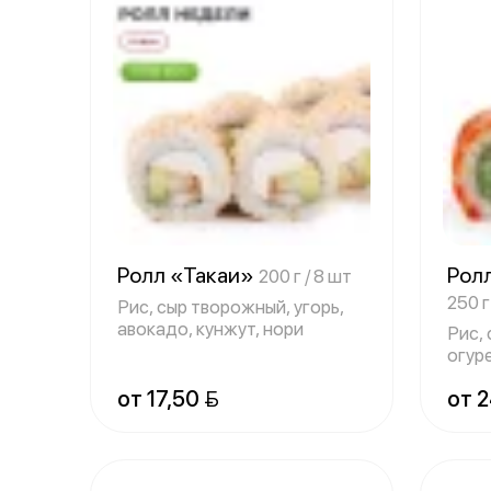
Ролл «Такаи»
Рол
200 г / 8 шт
250 г
Рис, сыр творожный, угорь,
авокадо, кунжут, нори
Рис,
огур
от 17,50 
от 2