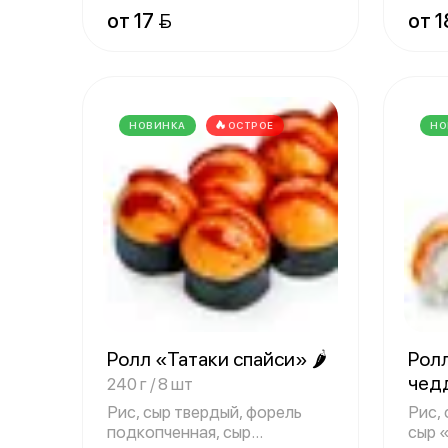
авокадо, но
подк
от 17 
от 1
НОВИНКА
ОСТРОЕ
НО
Ролл «Татаки спайси» 🌶
Рол
чед
240 г / 8 шт
Рис, сыр твердый, форель
Рис,
подкопченная, сыр
сыр 