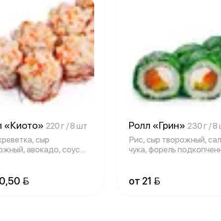
л «Киото»
Ролл «Грин»
220 г / 8 шт
230 г / 8
креветка, сыр
Рис, сыр творожный, са
ожный, авокадо, соус
чука, форель подкопчен
дкий чили»,
дайкон,
0,50 
от 21 