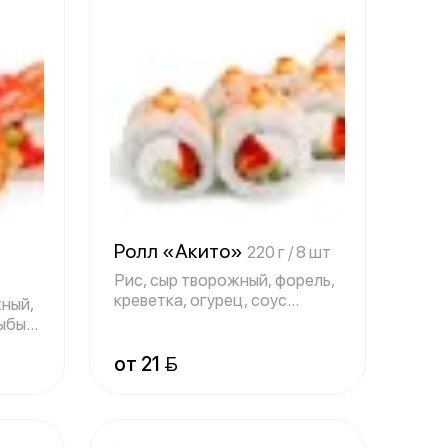
я
Ролл «Акито»
220 г / 8 шт
Рис, сыр творожный, форель,
креветка, огурец, соус
жный,
«Спайси»,
ыбы,
от 21 