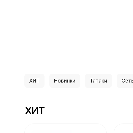
{{ textContacts }}
ХИТ
Новинки
Татаки
Сет
ХИТ