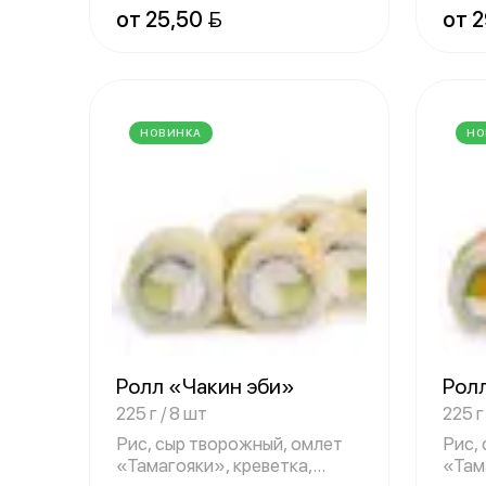
от 25,50 
от 2
НОВИНКА
НО
Ролл «Чакин эби»
Рол
225 г / 8 шт
225 г
Рис, сыр творожный, омлет
Рис,
«Тамагояки», креветка,
«Там