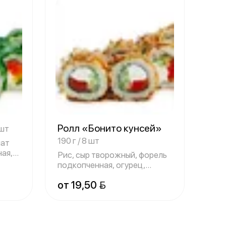
Ролл «Бонито кунсей»
 шт
190 г / 8 шт
лат
ная,
Рис, сыр творожный, форель
подкопченная, огурец,
стружка тун
от 19,50 