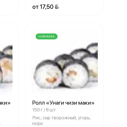
консервированный, струж
от 17,50 
НОВИНКА
аки»
Ролл «Унаги чизи маки»
150 г / 8 шт
Рис, сыр творожный, угорь,
нори