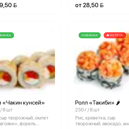
9,50 
от 28,50 
ВИНКА
НОВИНКА
ОСТРОЕ
л «Чакин кунсей»
Ролл «Такиби» 🌶
 / 8 шт
230 г / 8 шт
 сыр творожный, омлет
Рис, креветка, сыр
агояки», форель
творожный, авокадо, ан