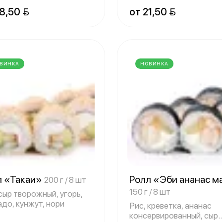
консерв
8,50 
от 21,50 
ВИНКА
НОВИНКА
л «Такаи»
Ролл «Эби ананас м
200 г / 8 шт
150 г / 8 шт
сыр творожный, угорь,
адо, кунжут, нори
Рис, креветка, ананас
консервированный, сыр