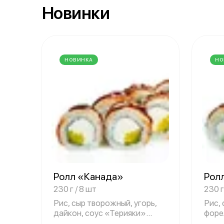
Новинки
НОВИНКА
НО
Ролл «Канада»
Рол
230 г / 8 шт
230 г
Рис, сыр творожный, угорь,
Рис, 
дайкон, соус «Терияки»
форел
кунжут, но
«Тер