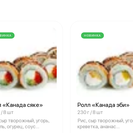
ВИНКА
НОВИНКА
л «Канада сяке»
Ролл «Канада эби»
 / 8 шт
230 г / 8 шт
сыр творожный, угорь,
Рис, сыр творожный, уго
ь, огурец, соус
креветка, ананас
ияки» ку
консервированный