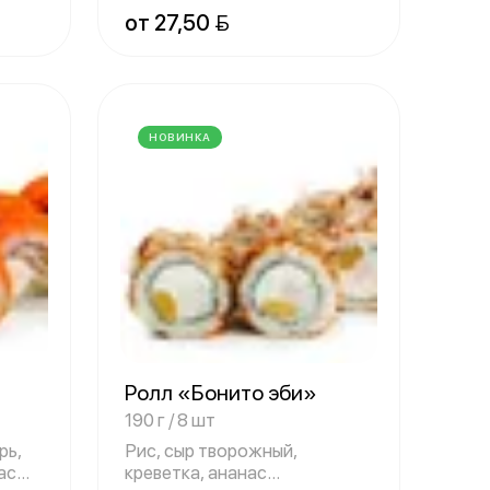
ананас
от 27,50 
НОВИНКА
Ролл «Бонито эби»
190 г / 8 шт
рь,
Рис, сыр творожный,
ас
креветка, ананас