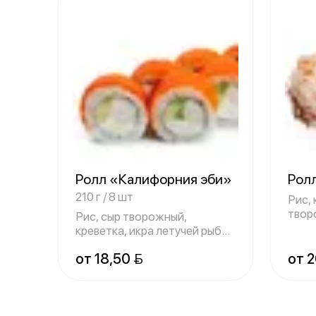
Ролл «Калифорния эби»
Рол
210 г / 8 шт
Рис, 
твор
Рис, сыр творожный,
«Сла
креветка, икра летучей рыбы,
авокадо, но
от 18,50 
от 2